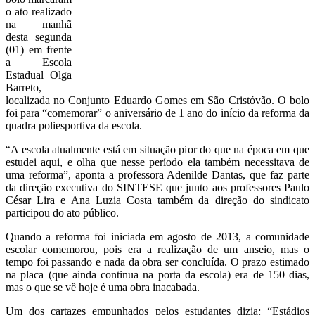
o ato realizado
na manhã
desta segunda
(01) em frente
a Escola
Estadual Olga
Barreto,
localizada no Conjunto Eduardo Gomes em São Cristóvão. O bolo
foi para “comemorar” o aniversário de 1 ano do início da reforma da
quadra poliesportiva da escola.
“A escola atualmente está em situação pior do que na época em que
estudei aqui, e olha que nesse período ela também necessitava de
uma reforma”, aponta a professora Adenilde Dantas, que faz parte
da direção executiva do SINTESE que junto aos professores Paulo
César Lira e Ana Luzia Costa também da direção do sindicato
participou do ato público.
Quando a reforma foi iniciada em agosto de 2013, a comunidade
escolar comemorou, pois era a realização de um anseio, mas o
tempo foi passando e nada da obra ser concluída. O prazo estimado
na placa (que ainda continua na porta da escola) era de 150 dias,
mas o que se vê hoje é uma obra inacabada.
Um dos cartazes empunhados pelos estudantes dizia: “Estádios