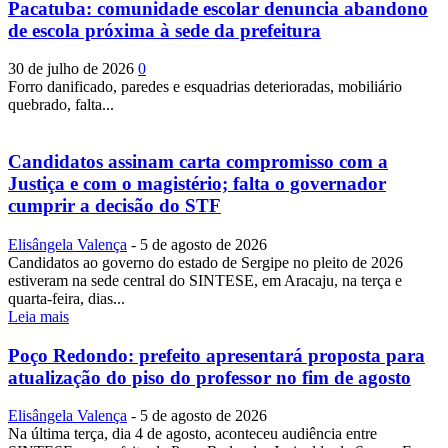
Pacatuba: comunidade escolar denuncia abandono
de escola próxima à sede da prefeitura
30 de julho de 2026
0
Forro danificado, paredes e esquadrias deterioradas, mobiliário
quebrado, falta...
Candidatos assinam carta compromisso com a
Justiça e com o magistério; falta o governador
cumprir a decisão do STF
Elisângela Valença
-
5 de agosto de 2026
Candidatos ao governo do estado de Sergipe no pleito de 2026
estiveram na sede central do SINTESE, em Aracaju, na terça e
quarta-feira, dias...
Leia mais
Poço Redondo: prefeito apresentará proposta para
atualização do piso do professor no fim de agosto
Elisângela Valença
-
5 de agosto de 2026
Na última terça, dia 4 de agosto, aconteceu audiência entre