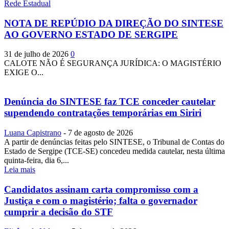
Rede Estadual
NOTA DE REPÚDIO DA DIREÇÃO DO SINTESE
AO GOVERNO ESTADO DE SERGIPE
31 de julho de 2026
0
CALOTE NÃO É SEGURANÇA JURÍDICA: O MAGISTÉRIO
EXIGE O...
Denúncia do SINTESE faz TCE conceder cautelar
supendendo contratações temporárias em Siriri
Luana Capistrano
-
7 de agosto de 2026
A partir de denúncias feitas pelo SINTESE, o Tribunal de Contas do
Estado de Sergipe (TCE-SE) concedeu medida cautelar, nesta última
quinta-feira, dia 6,...
Leia mais
Candidatos assinam carta compromisso com a
Justiça e com o magistério; falta o governador
cumprir a decisão do STF