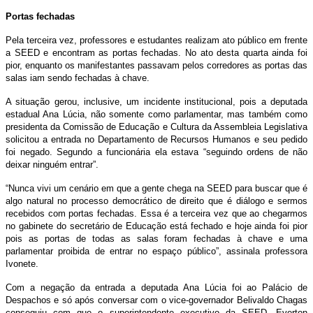
Portas fechadas
Pela terceira vez, professores e estudantes realizam ato público em frente
a SEED e encontram as portas fechadas. No ato desta quarta ainda foi
pior, enquanto os manifestantes passavam pelos corredores as portas das
salas iam sendo fechadas à chave.
A situação gerou, inclusive, um incidente institucional, pois a deputada
estadual Ana Lúcia, não somente como parlamentar, mas também como
presidenta da Comissão de Educação e Cultura da Assembleia Legislativa
solicitou a entrada no Departamento de Recursos Humanos e seu pedido
foi negado. Segundo a funcionária ela estava “seguindo ordens de não
deixar ninguém entrar”.
“Nunca vivi um cenário em que a gente chega na SEED para buscar que é
algo natural no processo democrático de direito que é diálogo e sermos
recebidos com portas fechadas. Essa é a terceira vez que ao chegarmos
no gabinete do secretário de Educação está fechado e hoje ainda foi pior
pois as portas de todas as salas foram fechadas à chave e uma
parlamentar proibida de entrar no espaço público”, assinala professora
Ivonete.
Com a negação da entrada a deputada Ana Lúcia foi ao Palácio de
Despachos e só após conversar com o vice-governador Belivaldo Chagas
conseguiu com que o superintendente executivo da SEED, Everton