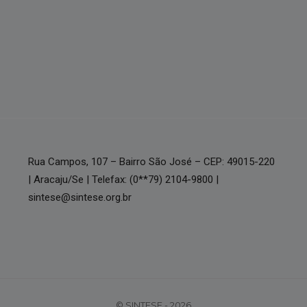
Rua Campos, 107 – Bairro São José – CEP: 49015-220
| Aracaju/Se | Telefax: (0**79) 2104-9800 |
sintese@sintese.org.br
© SINTESE - 2026