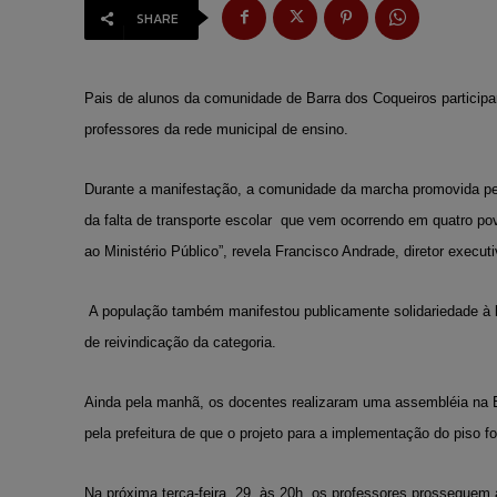
SHARE
Pais de alunos da comunidade de Barra dos Coqueiros participar
professores da rede municipal de ensino.
Durante a manifestação, a comunidade da marcha promovida pe
da falta de transporte escolar
que vem ocorrendo em quatro po
ao Ministério Público”, revela Francisco Andrade, diretor exec
A população também manifestou publicamente solidariedade à lu
de reivindicação da categoria.
Ainda p
ela manhã, os docentes realizaram uma assembléia na
pela prefeitura de que o projeto para a implementação do piso 
Na próxima terça-feira, 29, às 20h, os professores prosseguem