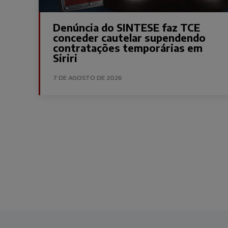
Denúncia do SINTESE faz TCE
conceder cautelar supendendo
contratações temporárias em
Siriri
7 DE AGOSTO DE 2026