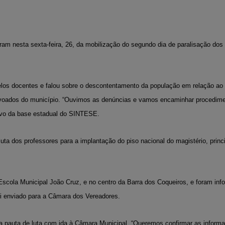
am nesta sexta-feira, 26, da mobilização do segundo dia de paralisação dos
los docentes e falou sobre o descontentamento da população em relação ao
voados do município. “Ouvimos as denúncias e vamos encaminhar procedime
utivo da base estadual do SINTESE.
ta dos professores para a implantação do piso nacional do magistério, princ
Escola Municipal João Cruz, e no centro da Barra dos Coqueiros, e
foram inf
foi enviado para a Câmara dos Vereadores.
 a pauta de luta com ida à Câmara Municipal. “Queremos confirmar as inform