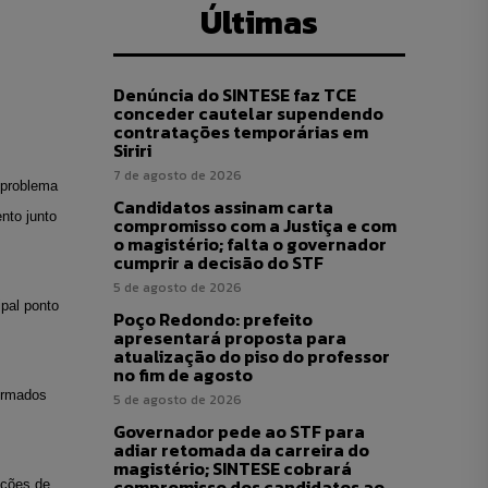
Últimas
Denúncia do SINTESE faz TCE
conceder cautelar supendendo
contratações temporárias em
Siriri
7 de agosto de 2026
 problema
Candidatos assinam carta
nto junto
compromisso com a Justiça e com
o magistério; falta o governador
cumprir a decisão do STF
5 de agosto de 2026
ipal ponto
Poço Redondo: prefeito
apresentará proposta para
atualização do piso do professor
no fim de agosto
ormados
5 de agosto de 2026
Governador pede ao STF para
adiar retomada da carreira do
magistério; SINTESE cobrará
compromisso dos candidatos ao
ações de