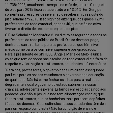
deve ser reajustado, conforme determina a Lei Federal
11.738/2008, anualmente sempre no mês de janeiro. O reajuste
do piso para 2015 ficou estabelecido em 13,01%. Em Sergipe
somente professores de nível médio receberam o reajuste do
piso salarial em 2015. Isso significa dizer que, dos quase 12 mil
professores da rede estadual, apenas 40, que estão na ativa,
tiveram o direito de receber o reajuste do piso.
O Piso Salarial do Magistério é um direito assegurado a todos os
professores da rede pública do Brasil. O piso deve ser pago,
dentro da carreira, tanto para os professores que têm nível
médio como para os com nível superior e pós-graduados.
Para a presidente do SINTESE, Ângela Maria de Melo, a única
coisa que tem de sobra nas escolas da rede estadual é a falta de
respeito e valorização a professores, estudantes e funcionários.
“Para nós, professores, o governo nega um direito assegurado
por Lei e para os nossos estudantes o governo nega educação
de qualidade. Não há como fechar os olhas para a realidade
degradante a qual o governo do estado submente nossas
crianças, adolescente e jovens. Estamos em escolas caindo aos
pedaços, que são sujas, que não tem alimentação escolar, que
faltam professores, que os banheiros mais parecem depósitos
fétidos de doenças. Qual estímulos nossos estudantes têm de ir
para um espaço como este? Não há condição de ensino e