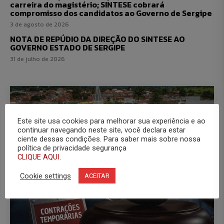
carreira do magistério; SINTESE cobrará
compromisso dos candidatos ao Governo de Sergipe
3 de agosto de 2026
NOTA DE REPÚDIO DA DIREÇÃO DO SINTESE AO
GOVERNO ESTADO DE SERGIPE
31 de julho de 2026
Este site usa cookies para melhorar sua experiência e ao
continuar navegando neste site, você declara estar
ciente dessas condições. Para saber mais sobre nossa
política de privacidade segurança
CLIQUE AQUI.
Cookie settings
ACEITAR