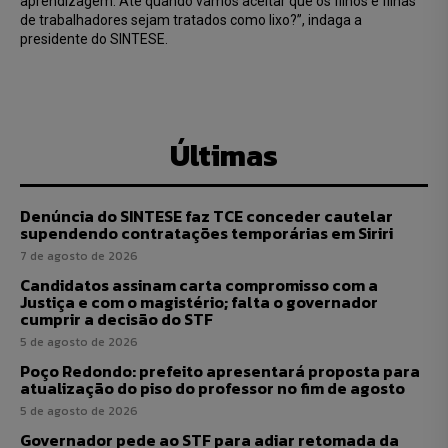
aprendizagem. Até quando vamos aceitar que os filhos e filhas
de trabalhadores sejam tratados como lixo?”, indaga a
presidente do SINTESE.
Últimas
Denúncia do SINTESE faz TCE conceder cautelar
supendendo contratações temporárias em Siriri
7 de agosto de 2026
Candidatos assinam carta compromisso com a
Justiça e com o magistério; falta o governador
cumprir a decisão do STF
5 de agosto de 2026
Poço Redondo: prefeito apresentará proposta para
atualização do piso do professor no fim de agosto
5 de agosto de 2026
Governador pede ao STF para adiar retomada da