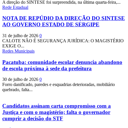
A direção do SINTESE foi surpreendida, na última quarta-feira,...
Rede Estadual
NOTA DE REPÚDIO DA DIREÇÃO DO SINTESE
AO GOVERNO ESTADO DE SERGIPE
31 de julho de 2026
0
CALOTE NÃO É SEGURANÇA JURÍDICA: O MAGISTÉRIO
EXIGE O...
Redes Municipais
Pacatuba: comunidade escolar denuncia abandono
de escola próxima à sede da prefeitura
30 de julho de 2026
0
Forro danificado, paredes e esquadrias deterioradas, mobiliário
quebrado, falta...
Candidatos assinam carta compromisso com a
Justiça e com o magistério; falta o governador
cumprir a decisão do STF