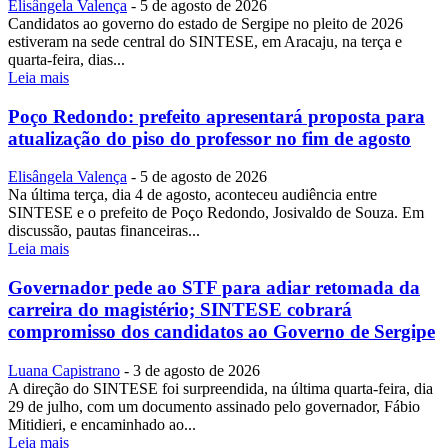
Elisângela Valença
-
5 de agosto de 2026
Candidatos ao governo do estado de Sergipe no pleito de 2026
estiveram na sede central do SINTESE, em Aracaju, na terça e
quarta-feira, dias...
Leia mais
Poço Redondo: prefeito apresentará proposta para
atualização do piso do professor no fim de agosto
Elisângela Valença
-
5 de agosto de 2026
Na última terça, dia 4 de agosto, aconteceu audiência entre
SINTESE e o prefeito de Poço Redondo, Josivaldo de Souza. Em
discussão, pautas financeiras...
Leia mais
Governador pede ao STF para adiar retomada da
carreira do magistério; SINTESE cobrará
compromisso dos candidatos ao Governo de Sergipe
Luana Capistrano
-
3 de agosto de 2026
A direção do SINTESE foi surpreendida, na última quarta-feira, dia
29 de julho, com um documento assinado pelo governador, Fábio
Mitidieri, e encaminhado ao...
Leia mais