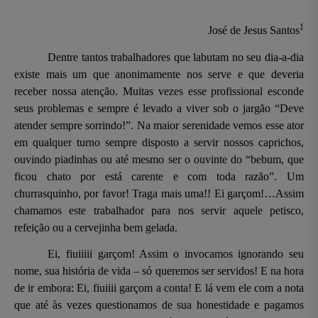
1
José de Jesus Santos
Dentre tantos trabalhadores que labutam no seu dia-a-dia
existe mais um que anonimamente nos serve e que deveria
receber nossa atenção. Muitas vezes esse profissional esconde
seus problemas e sempre é levado a viver sob o jargão “Deve
atender sempre sorrindo!”.
Na maior serenidade vemos esse ator
em qualquer turno sempre disposto a servir nossos caprichos,
ouvindo piadinhas ou até mesmo ser o ouvinte do “bebum, que
ficou chato por está carente e com toda razão”. Um
churrasquinho, por favor! Traga mais uma!! Ei garçom!…Assim
chamamos este trabalhador para nos servir aquele petisco,
refeição ou a cervejinha bem gelada.
Ei, fiuiiiii garçom! Assim o invocamos ignorando seu
nome, sua história de vida – só queremos ser servidos! E na hora
de ir embora: Ei, fiuiiii garçom a conta! E lá vem ele com a nota
que até às vezes questionamos de sua honestidade e pagamos