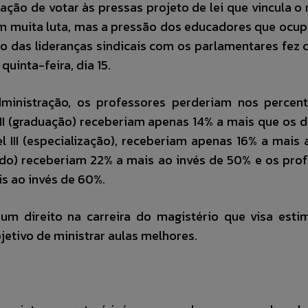
ação de votar às pressas projeto de lei que vincula o 
om muita luta, mas a pressão dos educadores que ocu
go das lideranças sindicais com os parlamentares fez
uinta-feira, dia 15.
ministração, os professores perderiam nos percent
II (graduação) receberiam apenas 14% a mais que os de
l III (especialização), receberiam apenas 16% a mais 
ado) receberiam 22% a mais ao invés de 50% e os pro
s ao invés de 60%.
 um direito na carreira do magistério que visa esti
etivo de ministrar aulas melhores.