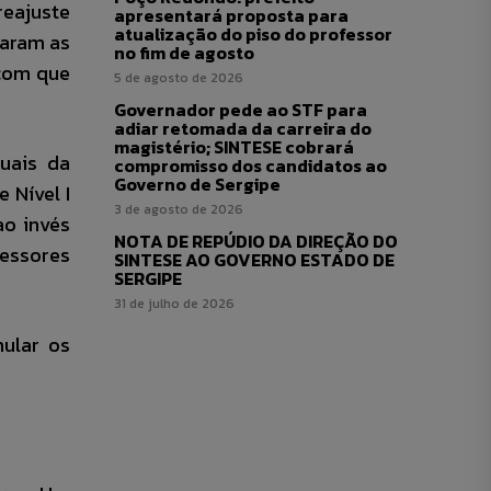
reajuste
apresentará proposta para
atualização do piso do professor
param as
no fim de agosto
 com que
5 de agosto de 2026
Governador pede ao STF para
adiar retomada da carreira do
magistério; SINTESE cobrará
uais da
compromisso dos candidatos ao
Governo de Sergipe
 Nível I
3 de agosto de 2026
ao invés
NOTA DE REPÚDIO DA DIREÇÃO DO
fessores
SINTESE AO GOVERNO ESTADO DE
SERGIPE
31 de julho de 2026
mular os