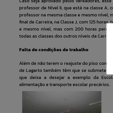
Caso seja aprovado pelos vereadores, esse
professor de Nível II, que está na classe A,
professor na mesma classe e mesmo nível, m
final de Carreira, na Classe J, com 125 horas
e mesmo nível, mas com 200 horas perderá
todas as classes dos outros níveis da Carreir
Falta de condições de trabalho
Além de não terem o reajuste do piso confor
de Lagarto também têm que se submeter a pé
que deixa a desejar a exemplo da Escola
alimentação e transporte escolar precários.