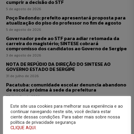
cumprir a decisão do STF
5 de agosto de 2026
Poço Redondo: prefeito apresentará proposta para
atualização do piso do professor no fim de agosto
5 de agosto de 2026
Governador pede ao STF para adiar retomada da
carreira do magistério; SINTESE cobrará
compromisso dos candidatos ao Governo de Sergipe
3 de agosto de 2026
NOTA DE REPÚDIO DA DIREÇÃO DO SINTESE AO
GOVERNO ESTADO DE SERGIPE
31 de julho de 2026
Pacatuba: comunidade escolar denuncia abandono
de escola próxima à sede da prefeitura
30 de julho de 2026
Este site usa cookies para melhorar sua experiência e ao
continuar navegando neste site, você declara estar
ciente dessas condições. Para saber mais sobre nossa
política de privacidade segurança
CLIQUE AQUI.