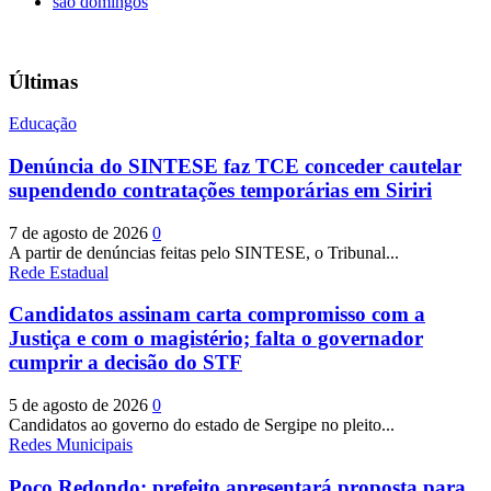
são domingos
Últimas
Educação
Denúncia do SINTESE faz TCE conceder cautelar
supendendo contratações temporárias em Siriri
7 de agosto de 2026
0
A partir de denúncias feitas pelo SINTESE, o Tribunal...
Rede Estadual
Candidatos assinam carta compromisso com a
Justiça e com o magistério; falta o governador
cumprir a decisão do STF
5 de agosto de 2026
0
Candidatos ao governo do estado de Sergipe no pleito...
Redes Municipais
Poço Redondo: prefeito apresentará proposta para