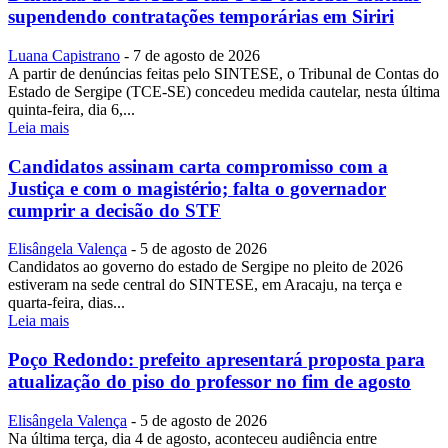
supendendo contratações temporárias em Siriri
Luana Capistrano
-
7 de agosto de 2026
A partir de denúncias feitas pelo SINTESE, o Tribunal de Contas do
Estado de Sergipe (TCE-SE) concedeu medida cautelar, nesta última
quinta-feira, dia 6,...
Leia mais
Candidatos assinam carta compromisso com a
Justiça e com o magistério; falta o governador
cumprir a decisão do STF
Elisângela Valença
-
5 de agosto de 2026
Candidatos ao governo do estado de Sergipe no pleito de 2026
estiveram na sede central do SINTESE, em Aracaju, na terça e
quarta-feira, dias...
Leia mais
Poço Redondo: prefeito apresentará proposta para
atualização do piso do professor no fim de agosto
Elisângela Valença
-
5 de agosto de 2026
Na última terça, dia 4 de agosto, aconteceu audiência entre