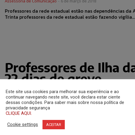
Assessoria de Comunicação
-
6 de março de 2018
Professores da rede estadual estão nas dependências da As
Trinta professores da rede estadual estão fazendo vigília...
Professores de Ilha d
22 dias de greve
Este site usa cookies para melhorar sua experiência e ao
Assessoria de Comunicação
-
24 de setembro de 2013
continuar navegando neste site, você declara estar ciente
Na manhã desta segunda-feira, 23, a deputada estadual A
dessas condições. Para saber mais sobre nossa política de
professores e professoras da...
privacidade segurança
CLIQUE AQUI.
Cookie settings
ACEITAR