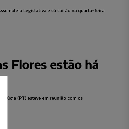
sembléia Legislativa e só sairão na quarta-feira.
as Flores estão há
na Lúcia (PT) esteve em reunião com os