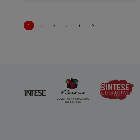
1
2
3
...
6