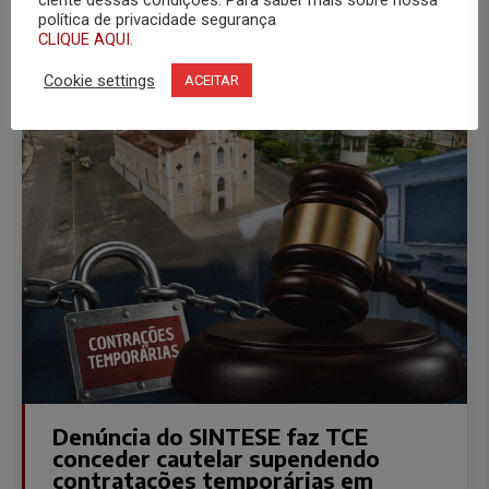
ciente dessas condições. Para saber mais sobre nossa
31 de julho de 2026
política de privacidade segurança
CLIQUE AQUI.
Cookie settings
ACEITAR
Denúncia do SINTESE faz TCE
conceder cautelar supendendo
contratações temporárias em