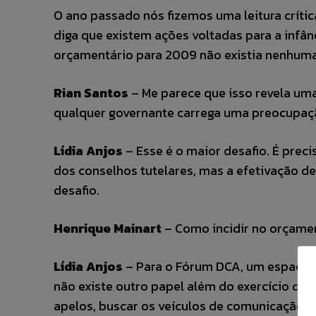
O ano passado nós fizemos uma leitura crític
diga que existem ações voltadas para a infân
orçamentário para 2009 não existia nenhuma 
Rian Santos
– Me parece que isso revela uma
qualquer governante carrega uma preocupaçã
Lídia Anjos
– Esse é o maior desafio. É prec
dos conselhos tutelares, mas a efetivação de
desafio.
Henrique Mainart
– Como incidir no orçament
Lídia Anjos
– Para o Fórum DCA, um espaço 
não existe outro papel além do exercício do c
apelos, buscar os veículos de comunicação.