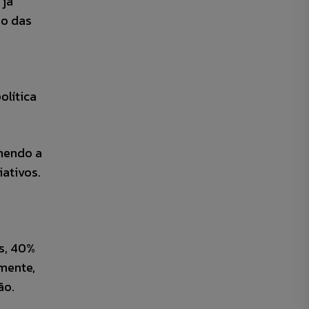
 já
ão das
olítica
lhendo a
ativos.
os, 40%
mente,
ão.