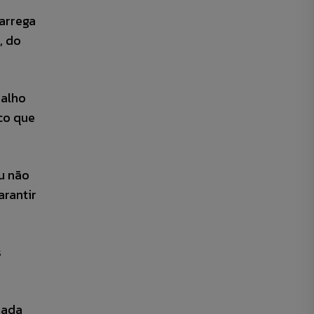
carrega
, do
balho
co que
u não
arantir
s
nada