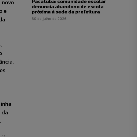
Pacatuba: comunidade escolar
o novo.
denuncia abandono de escola
o e
próxima à sede da prefeitura
da
30 de julho de 2026
,
o
ância.
ões
minha
a da
.