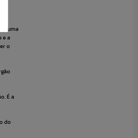
mos uma
 e a
er o
rgão
o. É a
o do