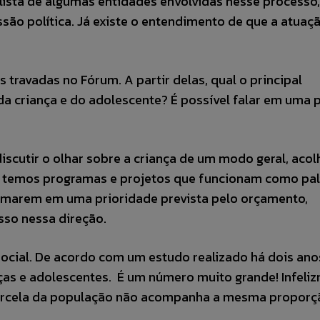
lista de algumas entidades envolvidas nesse processo,
são política. Já existe o entendimento de que a atuaç
travadas no Fórum. A partir delas, qual o principal
a criança e do adolescente? É possível falar em uma p
iscutir o olhar sobre a criança de um modo geral, aco
s temos programas e projetos que funcionam como pali
ormarem em uma prioridade prevista pelo orçamento,
so nessa direção.
 social. De acordo com um estudo realizado há dois an
as e adolescentes. É um número muito grande! Infeliz
parcela da população não acompanha a mesma proporç