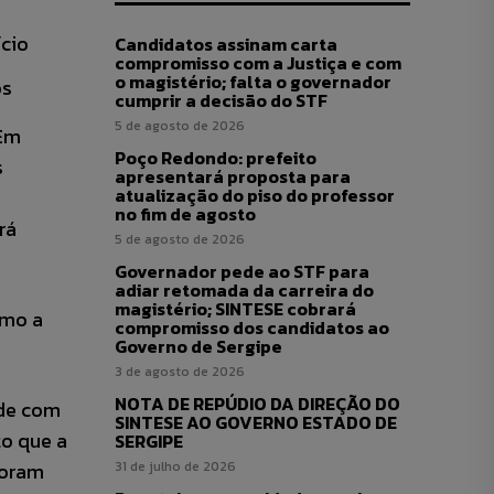
ício
Candidatos assinam carta
compromisso com a Justiça e com
o magistério; falta o governador
cumprir a decisão do STF
5 de agosto de 2026
 Em
Poço Redondo: prefeito
s
apresentará proposta para
atualização do piso do professor
no fim de agosto
rá
5 de agosto de 2026
Governador pede ao STF para
adiar retomada da carreira do
magistério; SINTESE cobrará
omo a
compromisso dos candidatos ao
Governo de Sergipe
3 de agosto de 2026
NOTA DE REPÚDIO DA DIREÇÃO DO
nde com
SINTESE AO GOVERNO ESTADO DE
to que a
SERGIPE
foram
31 de julho de 2026