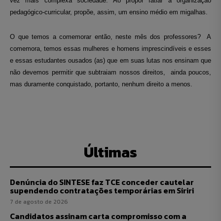
vez mais complexa sociedade. Ao propor fatiar a organização
pedagógico-curricular, propõe, assim, um ensino médio em migalhas.
O que temos a comemorar então, neste mês dos professores? A
comemora, temos essas mulheres e homens imprescindíveis e esses
e essas estudantes ousados (as) que em suas lutas nos ensinam que
não devemos permitir que subtraiam nossos direitos, ainda poucos,
mas duramente conquistado, portanto, nenhum direito a menos.
Últimas
Denúncia do SINTESE faz TCE conceder cautelar
supendendo contratações temporárias em Siriri
7 de agosto de 2026
Candidatos assinam carta compromisso com a