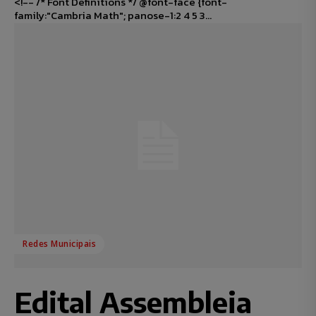
<!-- /* Font Definitions */ @font-face {font-
family:"Cambria Math"; panose-1:2 4 5 3...
Redes Municipais
Edital Assembleia