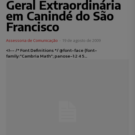
Geral Extraordinária
em Canindé do São
Francisco
Assessoria de Comunicação
-
19 de agosto de 2009
<!-- /* Font Definitions */ @font-face {font-
family:"Cambria Math"; panose-1:2 4 5...