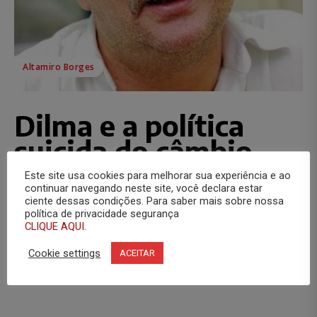
Altamiro Borges
Dilma e a política
suicida do câmbio
Este site usa cookies para melhorar sua experiência e ao
Assessoria de Comunicação
-
24 de janeiro de 2011
continuar navegando neste site, você declara estar
ciente dessas condições. Para saber mais sobre nossa
Mesmo economistas ortodoxos têm alertado o governo
política de privacidade segurança
recém-empossado de Dilma Rousseff para os enormes
CLIQUE AQUI.
perigos da atual política cambial. A ...
Cookie settings
ACEITAR