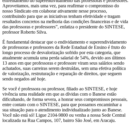
enfrentamento do superendividamento das professoras e professores.
Aproveitamos, mais uma vez, para reafirmar o compromisso do
nosso Sindicato em colaborar ativamente nesse processo,
contribuindo para que as iniciativas tenham efetividade e tragam
resultados concretos na melhoria das condições financeiras e de vida
das professoras e professores”, enfatiza o presidente do SINTESE,
professor Roberto Silva.
É fundamental destacar que o endividamento e superendividamento
de professoras e professores da Rede Estadual de Ensino é fruto do
longo processo de desvalorização sofrido por esta categoria, que
atualmente acumula uma perda salarial de 54%, devido aos últimos
13 anos em que professoras e professore viram seus salários sendo
achatados, suas carreiras serem destruídas, sem uma efetiva política
de valorização, restruturação e reparação de direitos, que seguem
sendo negados até hoje.
Se você é professora ou professor, filiado ao SINTESE, e hoje
vivência uma realidade em que as dívidas com o Banese estão
dificultando, de forma severa, a honrar seus compromissos pessoais,
entre contato com o SINTESE, para que possamos encaminhar a
sua situação para o atendimento individualizado junto ao Banese.
Você não está só! Ligue 2104-9800 ou venha a nossa Sede Central
localizada na Rua Campos, 107, bairro São José, em Aracaju.