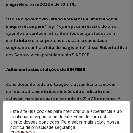
magistério para 2022 é de 33,24%.
“O que o governo do Estado apresenta é uma manobra
maquiavélica para ‘fingir’ que aplica a revisão do piso
quando na verdade retira direitos conquistados com
muita luta e o pior, pretende colocar a sociedade
sergipana contra a luta do magistério”, disse Roberto Silva
dos Santos, vice-presidente do SINTESE.
Adiamento das eleições do SINTESE
Considerando toda a situação, a assembleia também
definiu o adiamento das eleições do sindicato que
estavam marcadas para o período de 21 a 25 de março. A
nova data aprovada é entre 04 e 08 de abril.
Este site usa cookies para melhorar sua experiência e ao
continuar navegando neste site, você declara estar
ciente dessas condições. Para saber mais sobre nossa
política de privacidade segurança
CLIQUE AQUI.