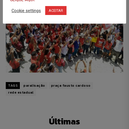
Cookie settings
ACEITAR
TAGS
paralisação
praça fausto cardoso
rede estadual
Últimas