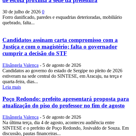
de escola próxima à sede da prefeitura
30 de julho de 2026
0
Forro danificado, paredes e esquadrias deterioradas, mobiliário
quebrado, falta...
Candidatos assinam carta compromisso com a
Justiça e com o magistério; falta o governador
cumprir a decisão do STF
Elisângela Valença
-
5 de agosto de 2026
Candidatos ao governo do estado de Sergipe no pleito de 2026
estiveram na sede central do SINTESE, em Aracaju, na terça e
quarta-feira, dias...
Leia mais
Poço Redondo: prefeito apresentará proposta para
atualização do piso do professor no fim de agosto
Elisângela Valença
-
5 de agosto de 2026
Na última terça, dia 4 de agosto, aconteceu audiência entre
SINTESE e o prefeito de Poço Redondo, Josivaldo de Souza. Em
discussão, pautas financeiras...