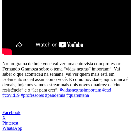
No programa de hoje você vai ver uma entrevista com professor
Fernando Gramoza sobre o tema “vidas negras” importam”. Vai
saber o que aconteceu na semana, vai ver quem mais está em
isolamento social assim como você. E como novidade, aqui, nunca é
demais, hoje nós vamos estrear mais dois novos quadros: o “cine
resistência” e o “ler para crer”.
#vidasnegrasimportam
#ead
#covid19
#professores
#pandemia
#quarentena
Facebook
X
Pinterest
WhatsApp