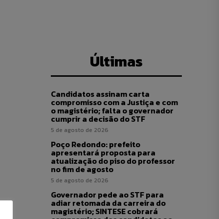
Últimas
Candidatos assinam carta
compromisso com a Justiça e com
o magistério; falta o governador
cumprir a decisão do STF
5 de agosto de 2026
Poço Redondo: prefeito
apresentará proposta para
atualização do piso do professor
no fim de agosto
5 de agosto de 2026
Governador pede ao STF para
adiar retomada da carreira do
magistério; SINTESE cobrará