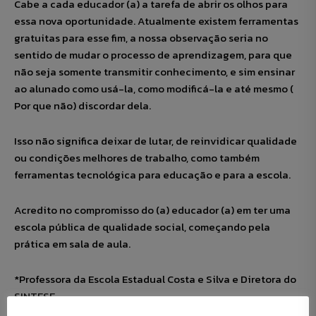
Cabe a cada educador (a) a tarefa de abrir os olhos para
essa nova oportunidade. Atualmente existem ferramentas
gratuitas para esse fim, a nossa observação seria no
sentido de mudar o processo de aprendizagem, para que
não seja somente transmitir conhecimento, e sim ensinar
ao alunado como usá-la, como modificá-la e até mesmo (
Por que não) discordar dela.
Isso não significa deixar de lutar, de reinvidicar qualidade
ou condições melhores de trabalho, como também
ferramentas tecnológica para educação e para a escola.
Acredito no compromisso do (a) educador (a) em ter uma
escola pública de qualidade social, começando pela
prática em sala de aula.
*Professora da Escola Estadual Costa e Silva e Diretora do
SINTESE.