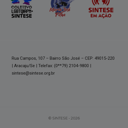
Rua Campos, 107 – Bairro São José – CEP: 49015-220
| Aracaju/Se | Telefax: (0**79) 2104-9800 |
sintese@sintese.org.br
© SINTESE - 2026