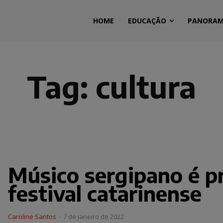
HOME
EDUCAÇÃO
PANORA
Tag:
cultura
Músico sergipano é p
festival catarinense
Caroline Santos
-
7 de janeiro de 2022