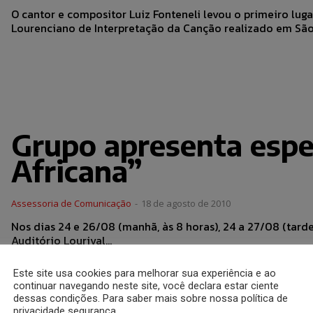
O cantor e compositor Luiz Fonteneli levou o primeiro lug
Lourenciano de Interpretação da Canção realizado em São.
Grupo apresenta espe
Africana”
Assessoria de Comunicação
-
18 de agosto de 2010
Nos dias 24 e 26/08 (manhã, às 8 horas), 24 a 27/08 (tarde
Auditório Lourival...
Este site usa cookies para melhorar sua experiência e ao
continuar navegando neste site, você declara estar ciente
dessas condições. Para saber mais sobre nossa política de
privacidade segurança