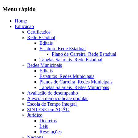
Menu rápido
Home
Educação
Certificados
Rede Estadual
Editais
Estatuto_Rede Estadual
Plano de Carreira_Rede Estadual
Tabelas Salariais_Rede Estadual
Redes Municipais
Editais
Estatutos_Redes Municipais
Planos de Carreira_Redes Municipais
Tabelas Salariais_Redes Municipais
Avaliação de desempenho
A escola democrática e popular
Escola de Tempo Integral
SINTESE em AÇÃO
Jurídico
Decretos
Leis
Resoluções
Nacional