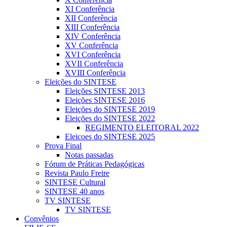
XI Conferência
XII Conferência
XIII Conferência
XIV Conferência
XV Conferência
XVI Conferência
XVII Conferência
XVIII Conferência
Eleições do SINTESE
Eleições SINTESE 2013
Eleições SINTESE 2016
Eleições do SINTESE 2019
Eleições do SINTESE 2022
REGIMENTO ELEITORAL 2022
Eleicoes do SINTESE 2025
Prova Final
Notas passadas
Fórum de Práticas Pedagógicas
Revista Paulo Freire
SINTESE Cultural
SINTESE 40 anos
TV SINTESE
TV SINTESE
Convênios