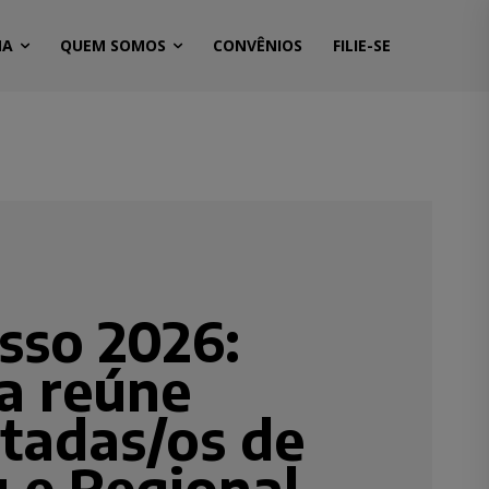
MA
QUEM SOMOS
CONVÊNIOS
FILIE-SE
sso 2026:
ia reúne
tadas/os de
u e Regional