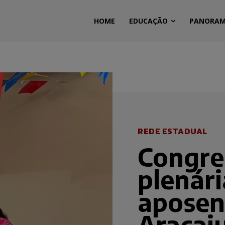
HOME
EDUCAÇÃO
PANORA
REDE ESTADUAL
Congre
plenár
aposen
Aracaj