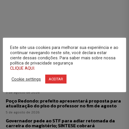
Este site usa cookies para melhorar sua experiência e ao
continuar navegando neste site, você declara estar
Últimas
ciente dessas condições. Para saber mais sobre nossa
política de privacidade segurança
CLIQUE AQUI.
Candidatos assinam carta compromisso com a
Cookie settings
ACEITAR
Justiça e com o magistério; falta o governador
cumprir a decisão do STF
5 de agosto de 2026
Poço Redondo: prefeito apresentará proposta para
atualização do piso do professor no fim de agosto
5 de agosto de 2026
Governador pede ao STF para adiar retomada da
carreira do magistério; SINTESE cobrará