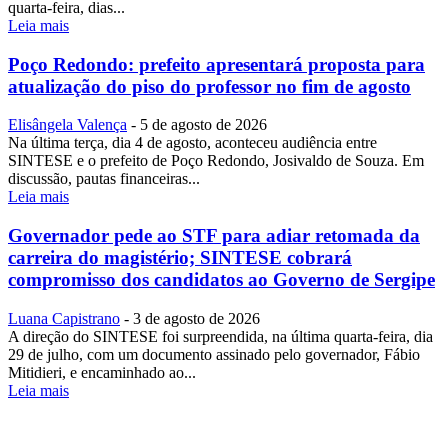
quarta-feira, dias...
Leia mais
Poço Redondo: prefeito apresentará proposta para
atualização do piso do professor no fim de agosto
Elisângela Valença
-
5 de agosto de 2026
Na última terça, dia 4 de agosto, aconteceu audiência entre
SINTESE e o prefeito de Poço Redondo, Josivaldo de Souza. Em
discussão, pautas financeiras...
Leia mais
Governador pede ao STF para adiar retomada da
carreira do magistério; SINTESE cobrará
compromisso dos candidatos ao Governo de Sergipe
Luana Capistrano
-
3 de agosto de 2026
A direção do SINTESE foi surpreendida, na última quarta-feira, dia
29 de julho, com um documento assinado pelo governador, Fábio
Mitidieri, e encaminhado ao...
Leia mais