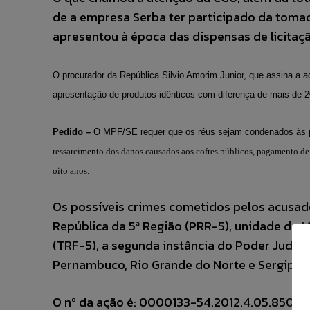
de a empresa Serba ter participado da tomad
apresentou à época das dispensas de licitaç
O procurador da República Silvio Amorim Junior, que assina a 
apresentação de produtos idênticos com diferença de mais de 2
Pedido –
O MPF/SE requer que os réus sejam condenados às pe
ressarcimento dos danos causados aos cofres públicos, pagamento de m
oito anos
.
Os possíveis crimes cometidos pelos acusado
República da 5ª Região (PRR-5), unidade do M
(TRF-5), a segunda instância do Poder Judiciá
Pernambuco, Rio Grande do Norte e Sergipe.
O nº da ação é: 0000133-54.2012.4.05.8501