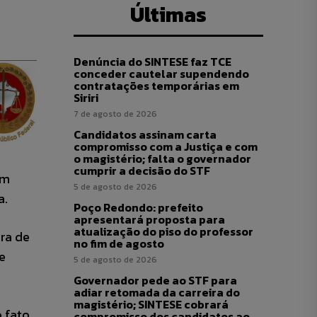
Últimas
Denúncia do SINTESE faz TCE
conceder cautelar supendendo
contratações temporárias em
Siriri
7 de agosto de 2026
Candidatos assinam carta
compromisso com a Justiça e com
o magistério; falta o governador
cumprir a decisão do STF
em
5 de agosto de 2026
a.
Poço Redondo: prefeito
apresentará proposta para
atualização do piso do professor
ura de
no fim de agosto
e
5 de agosto de 2026
Governador pede ao STF para
adiar retomada da carreira do
magistério; SINTESE cobrará
 fato
compromisso dos candidatos ao