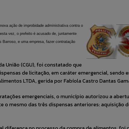
nova ação de improbidade administrativa contra o
esta vez, o prefeito é acusado de, juntamente
s Barroso, e uma empresa, fazer contratação
 da União (CGU), foi constatado que
dispensas de licitação, em caráter emergencial, sendo 
Alimentos LTDA, gerida por Fabíola Castro Dantas Gam
tratações emergenciais, o município autorizou a abert
e o mesmo das três dispensas anteriores: aquisição d
l diferença no processo da compra de alimentos, foi o