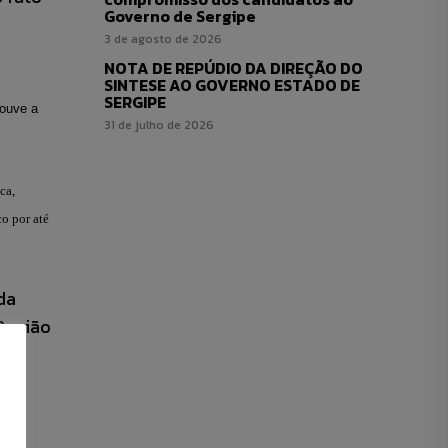
Governo de Sergipe
3 de agosto de 2026
NOTA DE REPÚDIO DA DIREÇÃO DO
SINTESE AO GOVERNO ESTADO DE
SERGIPE
houve a
31 de julho de 2026
ca,
o por até
da
 Região
,