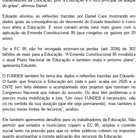
trabalhadores da Educação, pois a Educação é o foco principal de ataque
do golpe”, afirmou Daniel.
Eduardo afunilou as reflexões trazidas por Daniel Cara mostrando em
dados quais as consequências do desmonte do Estado brasileiro e como
isso afeta a Educação. E esse cenário ainda será mais grave com a
aplicação da Emenda Constitucional 95 (que congelou os gastos por 20
anos).
Se a EC 95 não for revogada estimam-se perdas (até 2036) de 302
bilhões de reais para a Educação. “A Emenda Constitucional 95 inviabiliza
o atual Plano Nacional de Educação e também mata o próximo plano”,
apresenta Eduardo.
O FUNDEB também foi tema dos dados e reflexões trazidas por Eduardo.
O fundo que financia a Educação em todo o país acaba em 2020 e a
CNTE tem feito debates e acompanhado dois projetos que tramitam no
Congresso Nacional que tratam do assunto. Os dois têm problemas e é
preciso muita mobilização e luta. “Um novo FUNDEB é necessário, não
só no sentido da sua duração (que ele seja permanente), mas também é
preciso novas fontes de recursos”, avaliou.
Ele também apresentou desafios para os trabalhadores da Educação. Não
permitir que estados e municípios copiem a EC 95, ampliar o controle
social tanto na pressão para que os entes públicos cobrem os impostos
quanto acompanhar a correta aplicação dos recursos da Educação.