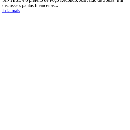
SINTESE e o prefeito de Poço Redondo, Josivaldo de Souza. Em
discussão, pautas financeiras...
Leia mais