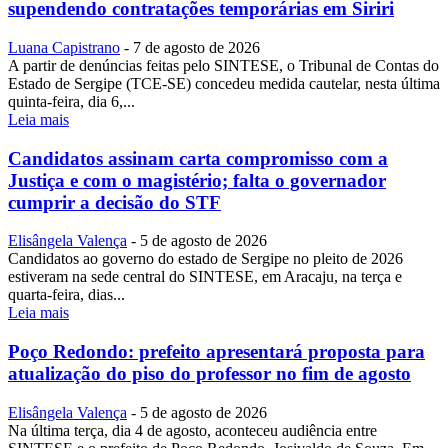
supendendo contratações temporárias em Siriri
Luana Capistrano
-
7 de agosto de 2026
A partir de denúncias feitas pelo SINTESE, o Tribunal de Contas do
Estado de Sergipe (TCE-SE) concedeu medida cautelar, nesta última
quinta-feira, dia 6,...
Leia mais
Candidatos assinam carta compromisso com a
Justiça e com o magistério; falta o governador
cumprir a decisão do STF
Elisângela Valença
-
5 de agosto de 2026
Candidatos ao governo do estado de Sergipe no pleito de 2026
estiveram na sede central do SINTESE, em Aracaju, na terça e
quarta-feira, dias...
Leia mais
Poço Redondo: prefeito apresentará proposta para
atualização do piso do professor no fim de agosto
Elisângela Valença
-
5 de agosto de 2026
Na última terça, dia 4 de agosto, aconteceu audiência entre