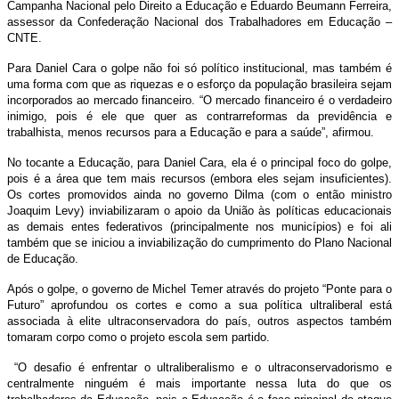
Campanha Nacional pelo Direito a Educação e Eduardo Beumann Ferreira,
assessor da Confederação Nacional dos Trabalhadores em Educação –
CNTE.
Para Daniel Cara o golpe não foi só político institucional, mas também é
uma forma com que as riquezas e o esforço da população brasileira sejam
incorporados ao mercado financeiro. “O mercado financeiro é o verdadeiro
inimigo, pois é ele que quer as contrarreformas da previdência e
trabalhista, menos recursos para a Educação e para a saúde”, afirmou.
No tocante a Educação, para Daniel Cara, ela é o principal foco do golpe,
pois é a área que tem mais recursos (embora eles sejam insuficientes).
Os cortes promovidos ainda no governo Dilma (com o então ministro
Joaquim Levy) inviabilizaram o apoio da União às políticas educacionais
as demais entes federativos (principalmente nos municípios) e foi ali
também que se iniciou a inviabilização do cumprimento do Plano Nacional
de Educação.
Após o golpe, o governo de Michel Temer através do projeto “Ponte para o
Futuro” aprofundou os cortes e como a sua política ultraliberal está
associada à elite ultraconservadora do país, outros aspectos também
tomaram corpo como o projeto escola sem partido.
“O desafio é enfrentar o ultraliberalismo e o ultraconservadorismo e
centralmente ninguém é mais importante nessa luta do que os